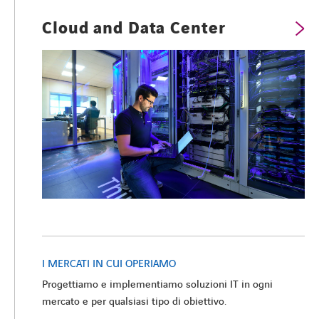
Cloud and Data Center
SPOTIFY
FACEBOOK
LINKEDIN
INSTAGRAM
YOUTUBE
SPOTIFY
I MERCATI IN CUI OPERIAMO
Progettiamo e implementiamo soluzioni IT in ogni
mercato e per qualsiasi tipo di obiettivo.