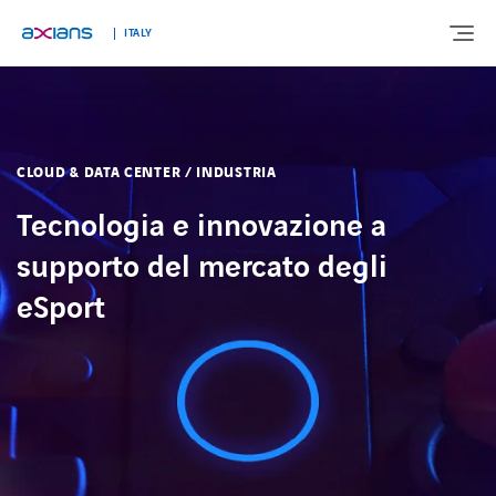
ITALY
Search
CHI SIAMO
CHI SIAMO
keywords
CLOUD & DATA CENTER / INDUSTRIA
:
SOLUZIONI
SOLUZIONI
Tecnologia e innovazione a
supporto del mercato degli
SERVIZI
SERVIZI
eSport
MERCATI
MERCATI
INNOVAZIONE
INNOVAZIONE
NEWS E APPROFONDIMENTI
NEWS E APPROFONDIMENTI