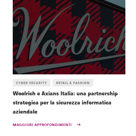
CYBER SECURITY
RETAIL & FASHION
Woolrich e Axians Italia: una partnership
V
strategica per la sicurezza informatica
d
aziendale
M
MAGGIORI APPROFONDIMENTI