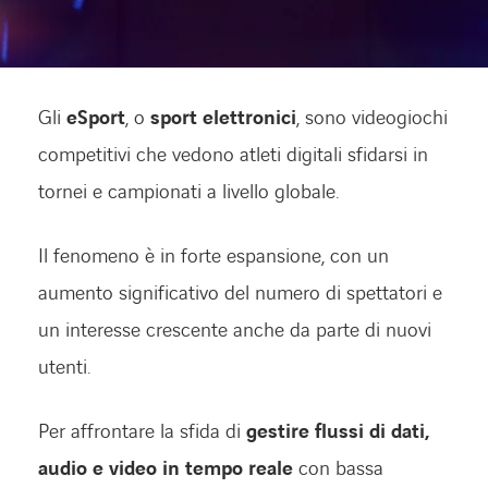
Lavora con noi
Lavora con noi
Gli
eSport
, o
sport elettronici
, sono videogiochi
competitivi che vedono atleti digitali sfidarsi in
Contatti
Contatti
tornei e campionati a livello globale.
Il fenomeno è in forte espansione, con un
aumento significativo del numero di spettatori e
un interesse crescente anche da parte di nuovi
utenti.
Per affrontare la sfida di
gestire flussi di dati,
audio e video in tempo reale
con bassa