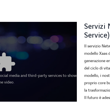
Servizi
Service)
Il servizio Net
modello Xaas d
generazione en
del ciclo di vi
modello, i nost
social media and third-party services to show
he video.
proprio core b
la trasformazio
Il futuro è ade