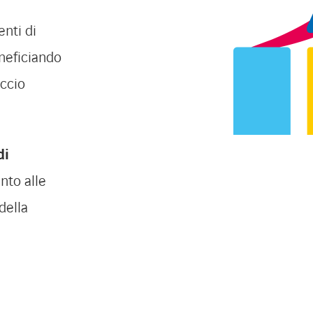
enti di
eneficiando
occio
di
nto alle
della