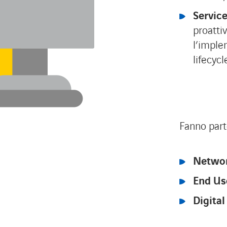
Servic
proatti
l’imple
lifecyc
Fanno part
Networ
End Use
Digital