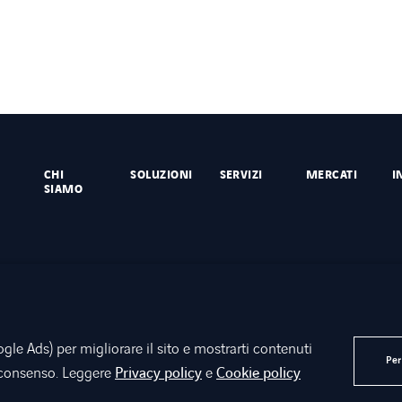
CHI
SOLUZIONI
SERVIZI
MERCATI
I
SIAMO
gle Ads) per migliorare il sito e mostrarti contenuti
sibilità
Documenti Axians Italia
Dati societari
Per
o consenso. Leggere
Privacy policy
e
Cookie policy