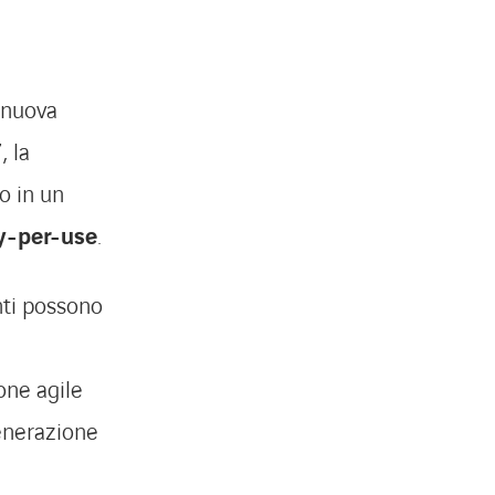
i nuova
 la
to in un
y-per-use
.
enti possono
one agile
generazione