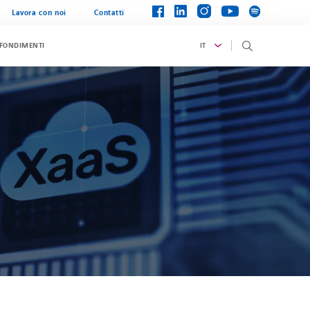
instagram
linkedin
facebook
spotify
youtube
Lavora con noi
Contatti
IT
OFONDIMENTI