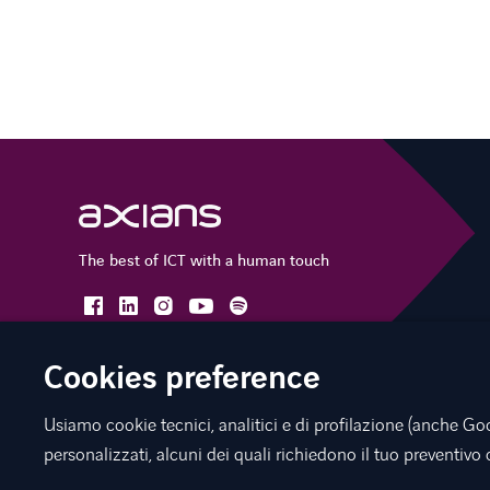
The best of ICT with a human touch
facebook
linkedin
instagram
spotify
youtube
Cookies preference
Usiamo cookie tecnici, analitici e di profilazione (anche Goo
©
Axians 2026
Privacy Policy
Cookies
Legal Notice
Acces
personalizzati, alcuni dei quali richiedono il tuo preventiv