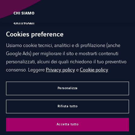
CHI SIAMO
SOLUZIONI
Cookies preference
SERVIZI
Usiamo cookie tecnici, analitici e di profilazione (anche
MERCATI
Google Ads) per migliorare il sito e mostrarti contenuti
INNOVAZIONE
personalizzati, alcuni dei quali richiedono il tuo preventivo
CONTATTI
consenso. Leggere
Privacy policy
e
Cookie policy
NEWS E PRESS
Personalizza
LAVORA CON NOI
Rifiuta tutto
©
Axians 2026
Privacy Policy
Cookies
Legal Notice
Accetta tutto
Accessibilità
Documenti Axians Italia
Dati societari