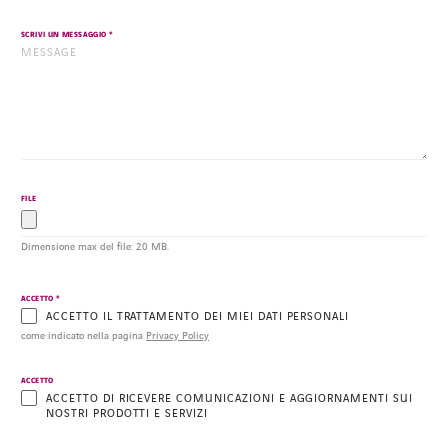
SPOTIFY
FACEBOOK
LINKEDIN
INSTAGRAM
YOUTUBE
SPOTIFY
*
SCRIVI UN MESSAGGIO
FILE
Dimensione max del file: 20 MB.
*
ACCETTO
ACCETTO IL TRATTAMENTO DEI MIEI DATI PERSONALI
come indicato nella pagina
Privacy Policy
ACCETTO
ACCETTO DI RICEVERE COMUNICAZIONI E AGGIORNAMENTI SUI
NOSTRI PRODOTTI E SERVIZI