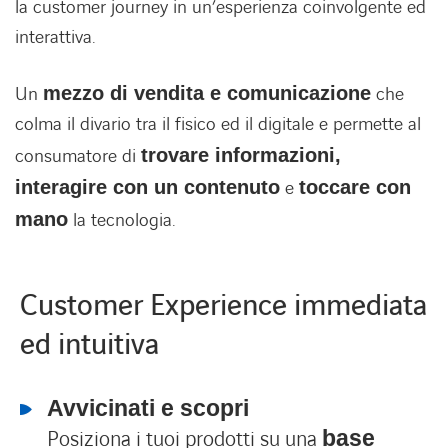
la customer journey in un’esperienza coinvolgente ed
interattiva.
Lavora con noi
Lavora con noi
Un
mezzo di vendita e comunicazione
che
colma il divario tra il fisico ed il digitale e permette al
Contatti
Contatti
consumatore di
trovare informazioni,
interagire con un contenuto
e
toccare con
mano
la tecnologia.
Customer Experience immediata
ed intuitiva
Avvicinati e scopri
Posiziona i tuoi prodotti su una
base