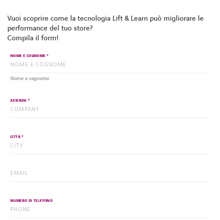
Vuoi scoprire come la tecnologia Lift & Learn può migliorare le
performance del tuo store?
Compila il form!
*
NOME E COGNOME
Nome e cognome
*
AZIENDA
*
CITTÀ
*
EMAIL
NUMERO DI TELEFONO