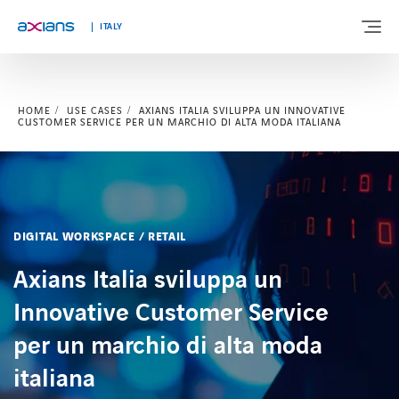
ITALY
HOME
USE CASES
AXIANS ITALIA SVILUPPA UN INNOVATIVE
Search
CHI SIAMO
CHI SIAMO
CUSTOMER SERVICE PER UN MARCHIO DI ALTA MODA ITALIANA
keywords
:
SOLUZIONI
SOLUZIONI
SERVIZI
SERVIZI
DIGITAL WORKSPACE / RETAIL
Axians Italia sviluppa un
MERCATI
MERCATI
Innovative Customer Service
per un marchio di alta moda
INNOVAZIONE
INNOVAZIONE
italiana
NEWS E APPROFONDIMENTI
NEWS E APPROFONDIMENTI