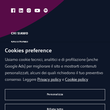
facebook
linkedin
instagram
spotify
youtube
CHI SIAMO
SOLUZIONI
Cookies preference
SERVIZI
Usiamo cookie tecnici, analitici e di profilazione (anche
MERCATI
Google Ads) per migliorare il sito e mostrarti contenuti
INNOVAZIONE
personalizzati, alcuni dei quali richiedono il tuo preventivo
CONTATTI
consenso. Leggere
Privacy policy
e
Cookie policy
NEWS E PRESS
Personalizza
LAVORA CON NOI
Rifiuta tutto