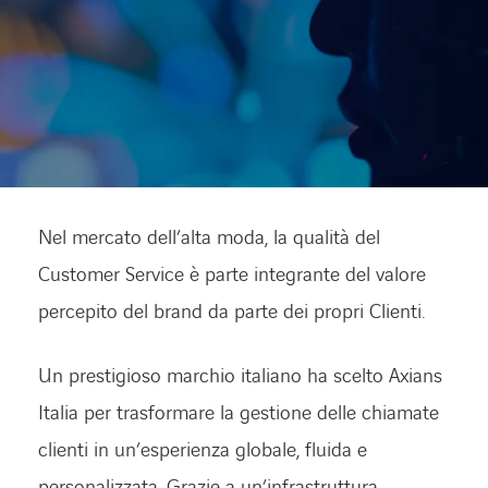
Lavora con noi
Lavora con noi
Contatti
Contatti
Nel mercato dell’alta moda, la qualità del
Customer Service è parte integrante del valore
percepito del brand da parte dei propri Clienti.
Un prestigioso marchio italiano ha scelto Axians
Italia per trasformare la gestione delle chiamate
clienti in un’esperienza globale, fluida e
personalizzata. Grazie a un’infrastruttura