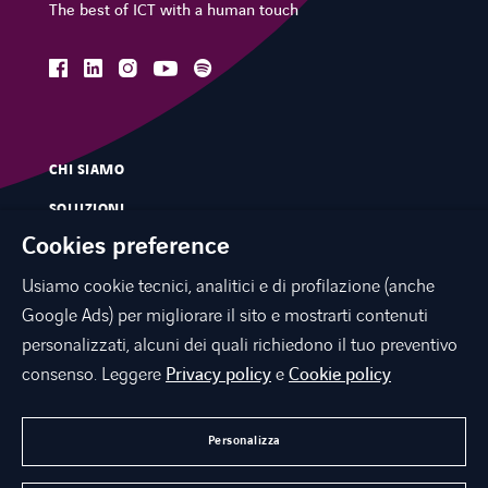
The best of ICT with a human touch
facebook
linkedin
instagram
spotify
youtube
CHI SIAMO
SOLUZIONI
Cookies preference
SERVIZI
Usiamo cookie tecnici, analitici e di profilazione (anche
MERCATI
Google Ads) per migliorare il sito e mostrarti contenuti
INNOVAZIONE
personalizzati, alcuni dei quali richiedono il tuo preventivo
CONTATTI
consenso. Leggere
Privacy policy
e
Cookie policy
NEWS E PRESS
Personalizza
LAVORA CON NOI