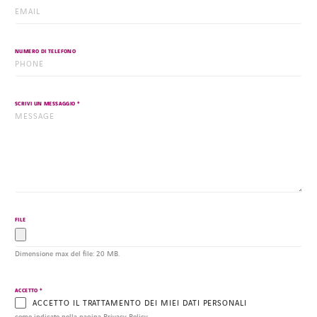
SPOTIFY
FACEBOOK
LINKEDIN
INSTAGRAM
YOUTUBE
SPOTIFY
*
EMAIL
NUMERO DI TELEFONO
*
SCRIVI UN MESSAGGIO
FILE
Dimensione max del file: 20 MB.
*
ACCETTO
ACCETTO IL TRATTAMENTO DEI MIEI DATI PERSONALI