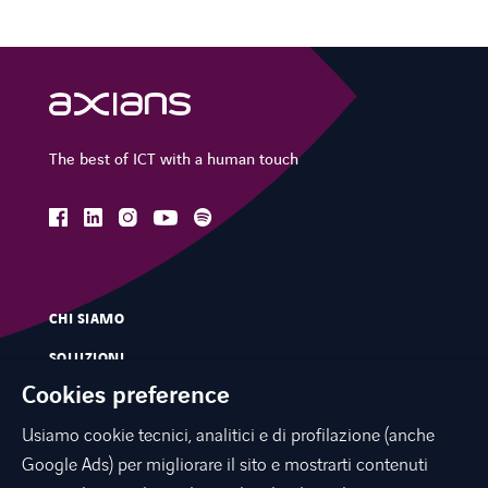
The best of ICT with a human touch
facebook
linkedin
instagram
spotify
youtube
CHI SIAMO
SOLUZIONI
Cookies preference
SERVIZI
Usiamo cookie tecnici, analitici e di profilazione (anche
MERCATI
Google Ads) per migliorare il sito e mostrarti contenuti
INNOVAZIONE