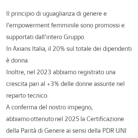
Il principio di uguaglianza di genere e
l’empowerment femminile sono promossi e
Lavora con noi
Lavora con noi
supportati dall’intero Gruppo.
Contatti
Contatti
In Axians Italia, il 20% sul totale dei dipendenti
è donna.
Inoltre, nel 2023 abbiamo registrato una
crescita pari al +3% delle donne assunte nel
reparto tecnico.
A conferma del nostro impegno,
abbiamo
ottenuto
nel 202
5
la Certificazione
della Parità di Genere ai sensi della PDR UNI