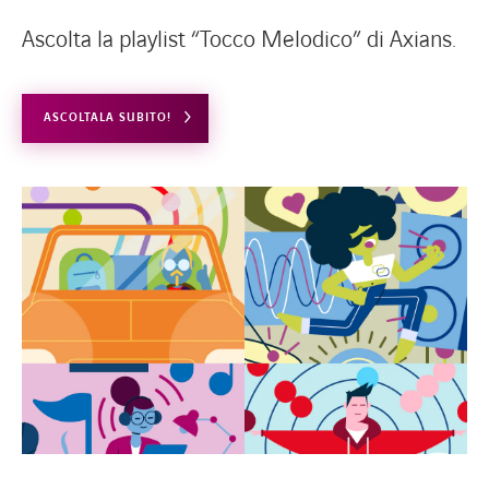
Ascolta la playlist “Tocco Melodico” di Axians.
SPOTIFY
ASCOLTALA SUBITO!
FACEBOOK
LINKEDIN
INSTAGRAM
YOUTUBE
SPOTIFY