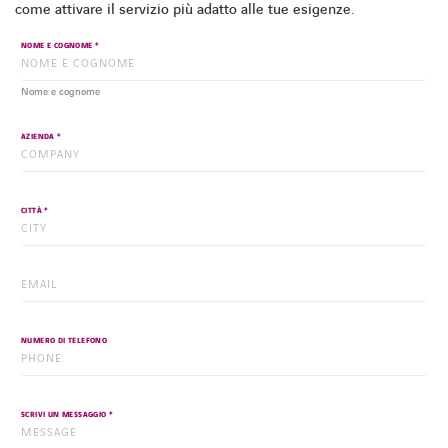
come attivare il servizio più adatto alle tue esigenze.
*
NOME E COGNOME
Nome e cognome
*
AZIENDA
SPOTIFY
FACEBOOK
LINKEDIN
INSTAGRAM
YOUTUBE
SPOTIFY
*
CITTÀ
*
EMAIL
NUMERO DI TELEFONO
*
SCRIVI UN MESSAGGIO