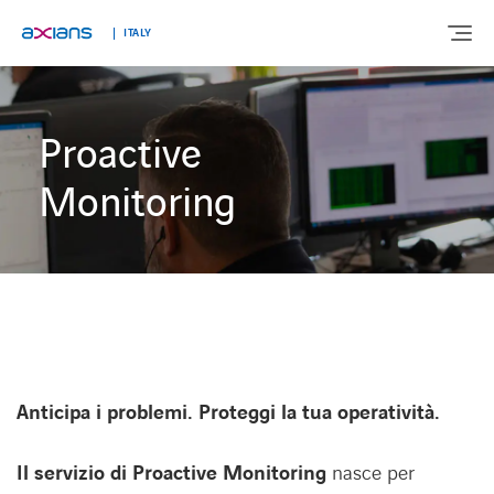
ITALY
Proactive
Search
CHI SIAMO
CHI SIAMO
keywords
:
Monitoring
SOLUZIONI
SOLUZIONI
SERVIZI
SERVIZI
MERCATI
MERCATI
Anticipa i problemi. Proteggi la tua operatività.
INNOVAZIONE
INNOVAZIONE
Il servizio di Proactive Monitoring
nasce per
NEWS E APPROFONDIMENTI
NEWS E APPROFONDIMENTI