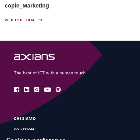
copie_Marketing
SPOTIFY
VEDI L’OFFERTA
FACEBOOK
LINKEDIN
INSTAGRAM
YOUTUBE
SPOTIFY
The best of ICT with a human touch
facebook
linkedin
instagram
spotify
youtube
CHI SIAMO
SOLUZIONI