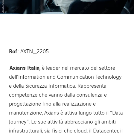
Lavora con noi
Lavora con noi
Contatti
Contatti
Ref
: AXTN_2205
Axians Italia
, è leader nel mercato del settore
dell’Information and Communication Technology
e della Sicurezza Informatica. Rappresenta
competenze che vanno dalla consulenza e
progettazione fino alla realizzazione e
manutenzione, Axians è attiva lungo tutto il “Data
Journey”. Le sue attività abbracciano gli ambiti
infrastrutturali, sia fisici che cloud, il Datacenter, il