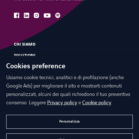
facebook
linkedin
instagram
spotify
youtube
CHI SIAMO
SOLUZIONI
Cookies preference
SERVIZI
Usiamo cookie tecnici, analitici e di profilazione (anche
MERCATI
Google Ads) per migliorare il sito e mostrarti contenuti
INNOVAZIONE
personalizzati, alcuni dei quali richiedono il tuo preventivo
CONTATTI
consenso. Leggere
Privacy policy
e
Cookie policy
NEWS E PRESS
Personalizza
LAVORA CON NOI