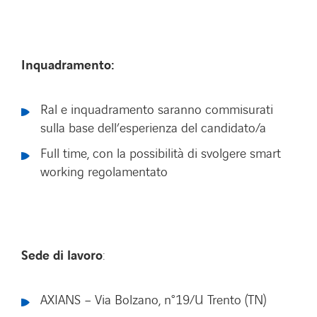
Inquadramento:
Ral e inquadramento saranno commisurati
sulla base dell’esperienza del candidato/a
Full time, con la possibilità di svolgere smart
working regolamentato
SPOTIFY
FACEBOOK
LINKEDIN
INSTAGRAM
YOUTUBE
SPOTIFY
Sede di lavoro
:
AXIANS – Via Bolzano, n°19/U Trento (TN)