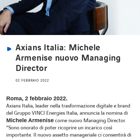
Lavora con noi
Lavora con noi
Axians Italia: Michele
Contatti
Contatti
Armenise nuovo Managing
Director
02 FEBBRAIO 2022
Roma, 2 febbraio 2022.
Axians Italia, leader nella trasformazione digitale e brand
del Gruppo VINCI Energies Italia, annuncia la nomina di
Michele Armenise
come nuovo Managing Director.
“Sono onorato di poter ricoprire un incarico così
importante. Il nuovo assetto manageriale ci consentirà di