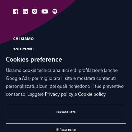
facebook
linkedin
instagram
spotify
youtube
CHI SIAMO
SOLUZIONI
Cookies preference
SERVIZI
Usiamo cookie tecnici, analitici e di profilazione (anche
MERCATI
Google Ads) per migliorare il sito e mostrarti contenuti
INNOVAZIONE
personalizzati, alcuni dei quali richiedono il tuo preventivo
CONTATTI
consenso. Leggere
Privacy policy
e
Cookie policy
NEWS E PRESS
Personalizza
LAVORA CON NOI
Rifiuta tutto