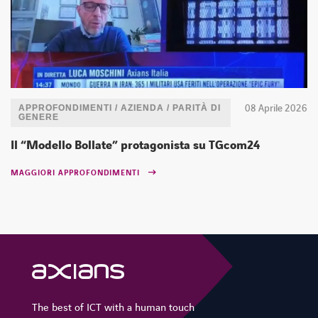
SPOTIFY
FACEBOOK
LINKEDIN
INSTAGRAM
YOUTUBE
SPOTIFY
08 Aprile 2026
APPROFONDIMENTI / AZIENDA / PARITÀ DI
GENERE
Il “Modello Bollate” protagonista su TGcom24
MAGGIORI APPROFONDIMENTI
The best of ICT with a human touch