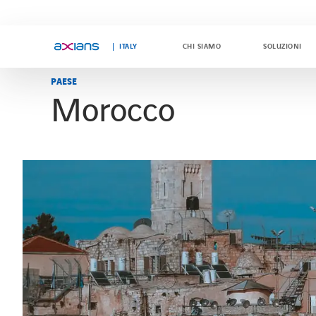
ITALY
CHI SIAMO
SOLUZIONI
PAESE
Morocco
Search
Search
keywords
keywords
:
: