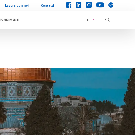
instagram
linkedin
facebook
spotify
youtube
Lavora con noi
Contatti
IT
OFONDIMENTI