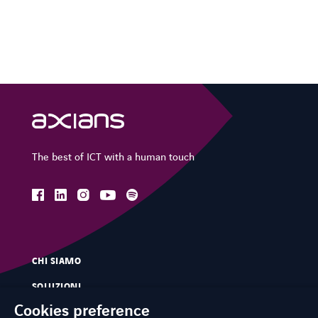
The best of ICT with a human touch
SPOTIFY
facebook
linkedin
instagram
spotify
youtube
FACEBOOK
LINKEDIN
INSTAGRAM
YOUTUBE
SPOTIFY
CHI SIAMO
SOLUZIONI
Cookies preference
SERVIZI