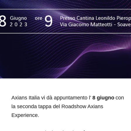
Lavora con noi
Lavora con noi
Contatti
Contatti
Axians Italia vi dà appuntamento l’
8 giugno
con
la seconda tappa del Roadshow Axians
Experience.